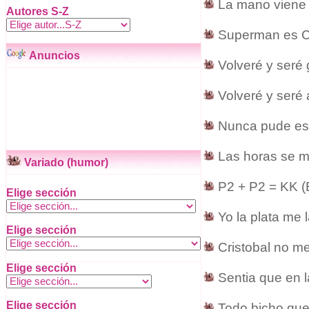
La mano viene 
Autores S-Z
Superman es Cl
Anuncios
Volveré y seré g
Volveré y seré a
Nunca pude est
Las horas se me
Variado (humor)
P2 + P2 = KK (E
Elige sección
Yo la plata me l
Elige sección
Cristobal no me
Elige sección
Sentia que en l
Elige sección
Todo bicho que 