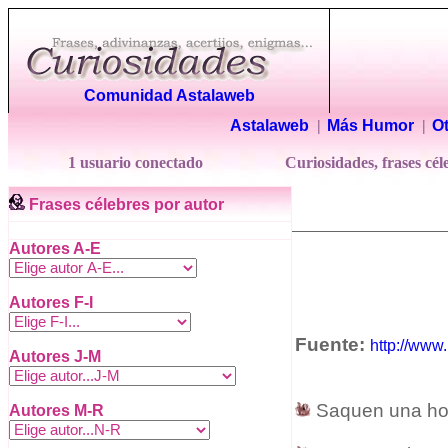
Comunidad Astalaweb
Astalaweb
|
Más Humor
|
Ot
1 usuario conectado
Curiosidades, frases cél
Frases célebres por autor
Autores A-E
Autores
F-I
Fuente:
http://www
Autores J-M
Saquen una hoj
Autores M-R