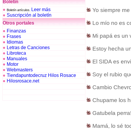
Boletín
●
Leer más
Yo siempre me 
Boletín artículos.
●
Suscripción al boletín
Lo mío no es co
Otros portales
●
Finanzas
Mi papá es un vi
●
Frases
●
Idiomas
●
Letras de Canciones
Estoy hecha una
●
Libroteca
●
Manuales
El SIDA es envi
●
Motor
●
Webmasters
Soy el rubio qu
●
Tiendapuntodecruz Hilos Rosace
●
Hilosrosace.net
Cambio Chevrol
Chupame los hue
Gatubela perra!
Mamá, lo sé tod