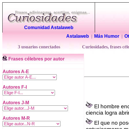
Comunidad Astalaweb
Astalaweb
|
Más Humor
|
Ot
3 usuarios conectados
Curiosidades, frases cél
Frases célebres por autor
Autores A-E
Autores
F-I
Autores J-M
El hombre enc
ciencia logra abrir
Autores M-R
El que no pose