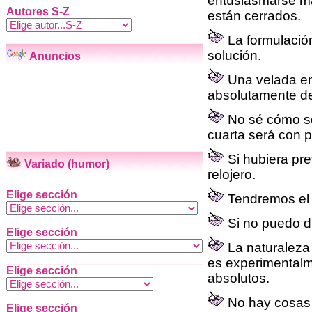
entusiasmarse má
Autores S-Z
están cerrados.
La formulació
solución.
Anuncios
Una velada en
absolutamente de
No sé cómo ser
cuarta será con p
Si hubiera pr
Variado (humor)
relojero.
Elige sección
Tendremos el 
Si no puedo di
Elige sección
La naturaleza 
es experimentalm
Elige sección
absolutos.
No hay cosas s
Elige sección