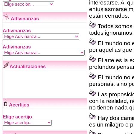
interesarse. Al q
entusiasmarse má
están cerrados.
Adivinanzas
Todos somos m
Adivinanzas
todos ignoramos 
El mundo no es
Adivinanzas
por aquellas que
El arte es la 
profundos pensam
Actualizaciones
El mundo no e
personas, sino p
Las proposici
con la realidad, 
Acertijos
no tienen nada qu
Elige acertijo
Hay dos camin
es un milagro o p