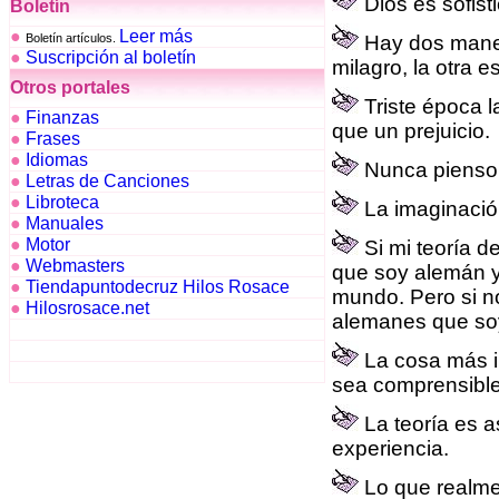
Dios es sofist
Boletín
●
Leer más
Boletín artículos.
Hay dos maner
●
Suscripción al boletín
milagro, la otra 
Otros portales
Triste época l
●
Finanzas
que un prejuicio.
●
Frases
●
Idiomas
Nunca pienso e
●
Letras de Canciones
●
Libroteca
La imaginació
●
Manuales
●
Motor
Si mi teoría de
●
Webmasters
que soy alemán y
●
Tiendapuntodecruz Hilos Rosace
mundo. Pero si no
●
Hilosrosace.net
alemanes que soy
La cosa más i
sea comprensible
La teoría es a
experiencia.
Lo que realmen