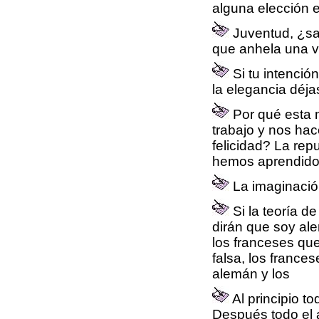
alguna elección 
Juventud, ¿sa
que anhela una vi
Si tu intención
la elegancia déjas
Por qué esta m
trabajo y nos hac
felicidad? La re
hemos aprendido 
La imaginació
Si la teoría de
dirán que soy al
los franceses que
falsa, los france
alemán y los
Al principio t
Después todo el 